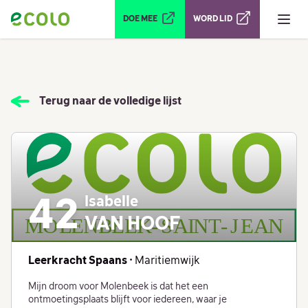
Ouvrir le menu
DOE MEE
WORD LID
Terug naar de volledige lijst
Isabelle
42
VAN HOOF
Leerkracht Spaans
• Maritiemwijk
Mijn droom voor Molenbeek is dat het een
ontmoetingsplaats blijft voor iedereen, waar je