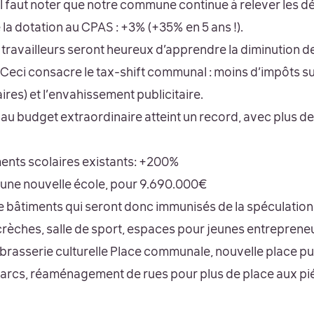
il faut noter que notre commune continue à relever les d
la dotation au CPAS : +3% (+35% en 5 ans !).
es travailleurs seront heureux d’apprendre la diminution d
Ceci consacre le tax-shift communal : moins d’impôts sur l
ires) et l’envahissement publicitaire.
 au budget extraordinaire atteint un record, avec plus d
ents scolaires existants: +200%
 une nouvelle école, pour 9.690.000€
e bâtiments qui seront donc immunisés de la spéculation
èches, salle de sport, espaces pour jeunes entrepreneu
 brasserie culturelle Place communale, nouvelle place pu
arcs, réaménagement de rues pour plus de place aux piét