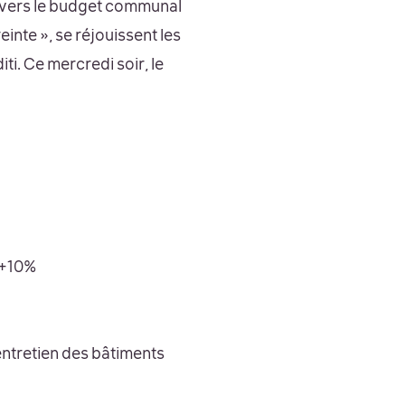
travers le budget communal
nte », se réjouissent les
i. Ce mercredi soir, le
 +10%
entretien des bâtiments