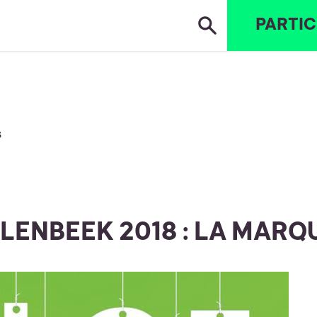
PARTIC
IORITÉS
CANDIDAT•E•S | KANDIDATEN
M
s
ENBEEK 2018 : LA MARQU