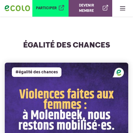
Ouvrir le menu
DEVENIR
PARTICIPER
MEMBRE
ÉGALITÉ DES CHANCES
#égalité des chances